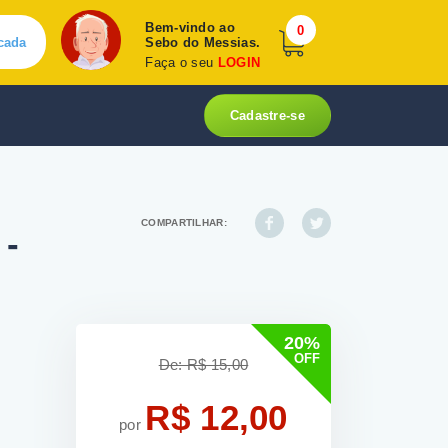
Bem-vindo ao
0
cada
Sebo do Messias.
Faça o seu
LOGIN
Cadastre-se
COMPARTILHAR:
 -
3
20%
OFF
De: R$ 15,00
R$ 12,00
por