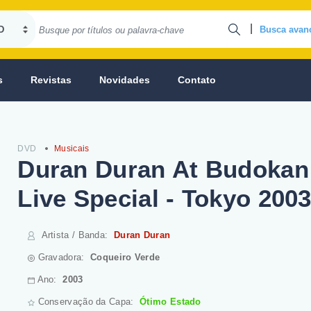
|
Busca avan
s
Revistas
Novidades
Contato
DVD
Musicais
Duran Duran At Budokan
Live Special - Tokyo 200
Artista / Banda
:
Duran Duran
Gravadora:
Coqueiro Verde
Ano:
2003
Conservação da Capa:
Ótimo Estado