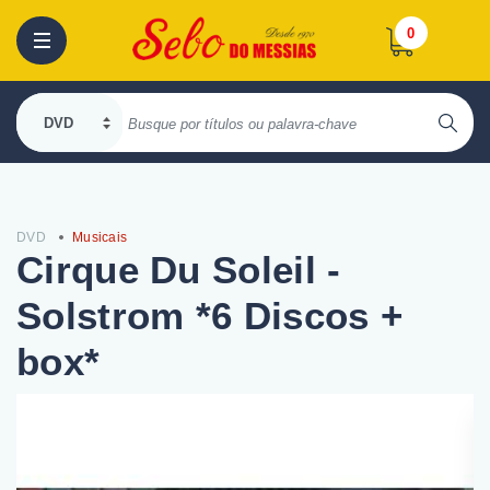
0
DVD
Musicais
Cirque Du Soleil -
Solstrom *6 Discos +
box*