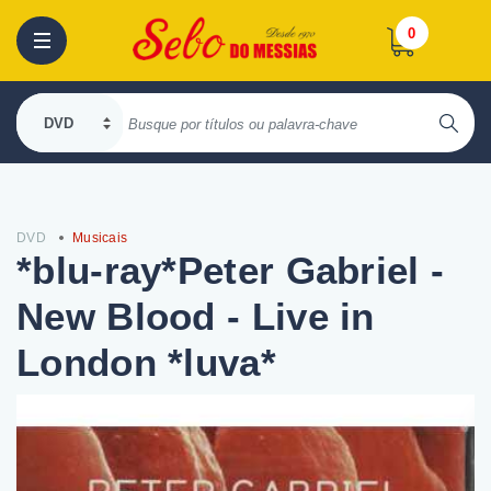
0
DVD
Musicais
*blu-ray*Peter Gabriel -
New Blood - Live in
London *luva*