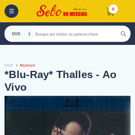
0
DVD
Musicais
*Blu-Ray* Thalles - Ao
Vivo