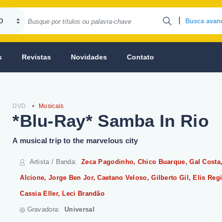
|
Busca avan
s
Revistas
Novidades
Contato
DVD
Musicais
*Blu-Ray* Samba In Rio
A musical trip to the marvelous city
Artista / Banda
:
Zeca Pagodinho, Chico Buarque, Gal Costa
Alcione, Jorge Ben Jor, Caetano Veloso, Gilberto Gil, Elis Reg
Cassia Eller, Leci Brandão
Gravadora:
Universal