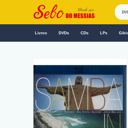
Livros
DVDs
CDs
LPs
Gibi