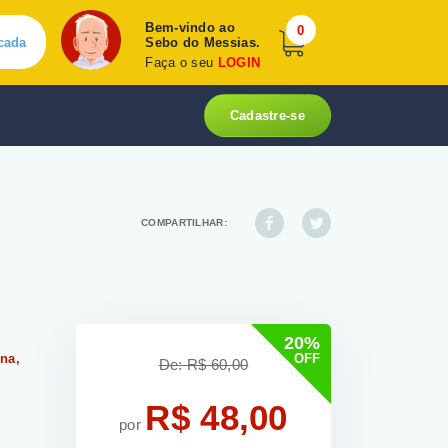
Bem-vindo ao
0
cada
Sebo do Messias.
Faça o seu
LOGIN
Cadastre-se
COMPARTILHAR:
,
20%
ina,
OFF
De: R$ 60,00
R$ 48,00
por