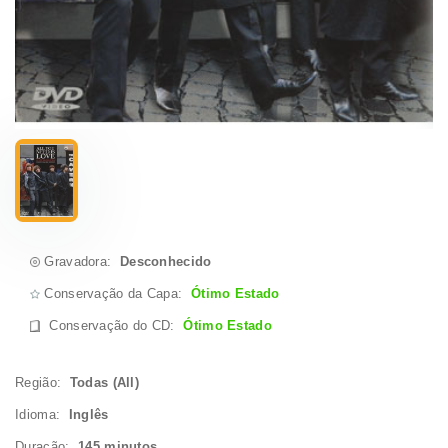
Gravadora:
Desconhecido
Conservação da Capa:
Ótimo Estado
Conservação do CD
:
Ótimo Estado
Região:
Todas (All)
Idioma:
Inglês
Duração:
145 minutos