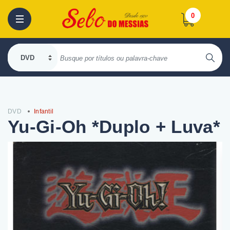
0
DVD
Infantil
Yu-Gi-Oh *Duplo + Luva*