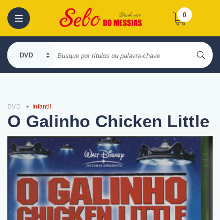
0
DVD
Infantil
O Galinho Chicken Little