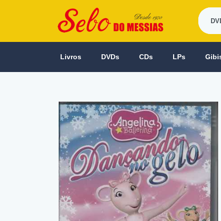
Livros
DVDs
CDs
LPs
Gibi