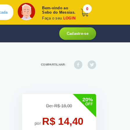
Bem-vindo ao
0
cada
Sebo do Messias.
Faça o seu
LOGIN
Cadastre-se
COMPARTILHAR:
20%
OFF
De: R$ 18,00
R$ 14,40
por