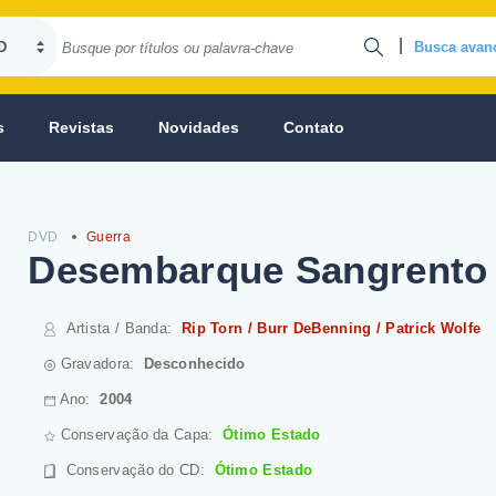
|
Busca avan
s
Revistas
Novidades
Contato
DVD
Guerra
Desembarque Sangrento
Artista / Banda
:
Rip Torn / Burr DeBenning / Patrick Wolfe
Gravadora:
Desconhecido
Ano:
2004
Conservação da Capa:
Ótimo Estado
Conservação do CD
:
Ótimo Estado