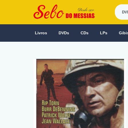
Livros
DVDs
CDs
LPs
Gibi