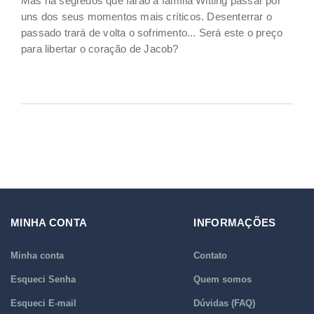
Mas há segredos que farão a família Witting passar por
uns dos seus momentos mais críticos. Desenterrar o
passado trará de volta o sofrimento... Será este o preço
para libertar o coração de Jacob?
MINHA CONTA
INFORMAÇÕES
Minha conta
Contato
Esqueci Senha
Quem somos
Esqueci E-mail
Dúvidas (FAQ)