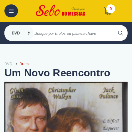
0
DVD
Drama
Um Novo Reencontro