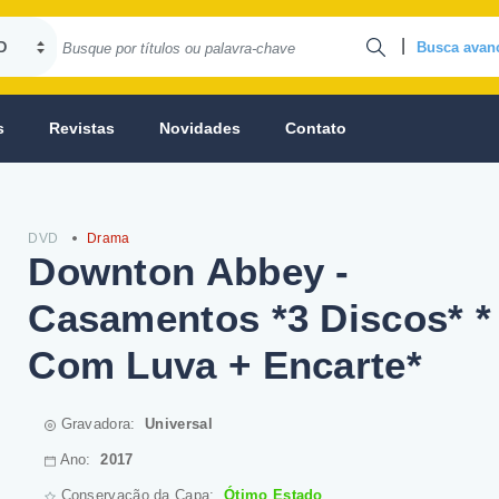
|
Busca avan
s
Revistas
Novidades
Contato
DVD
Drama
Downton Abbey -
Casamentos *3 Discos* *
Com Luva + Encarte*
Gravadora:
Universal
Ano:
2017
Conservação da Capa:
Ótimo Estado