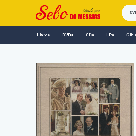
Livros
DVDs
CDs
LPs
Gibi