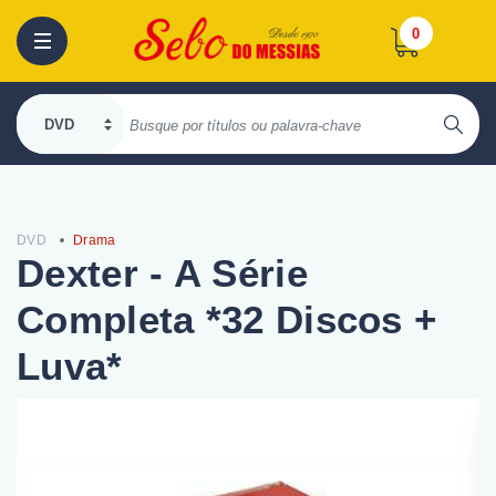
0
DVD
Drama
Dexter - A Série
Completa *32 Discos +
Luva*