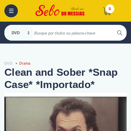
0
DVD
Drama
Clean and Sober *Snap
Case* *Importado*