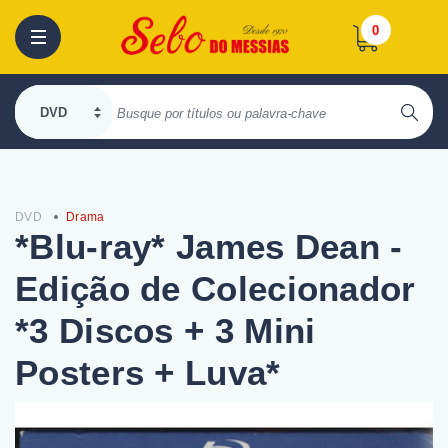
0
DVD
Drama
*Blu-ray* James Dean -
Edição de Colecionador
*3 Discos + 3 Mini
Posters + Luva*