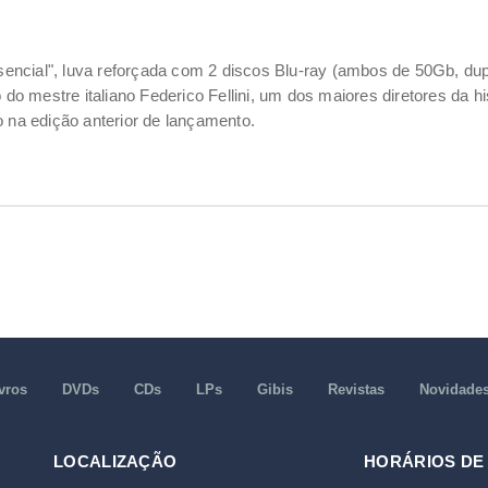
Essencial", luva reforçada com 2 discos Blu-ray (ambos de 50Gb, d
 do mestre italiano Federico Fellini, um dos maiores diretores da h
o na edição anterior de lançamento.
vros
DVDs
CDs
LPs
Gibis
Revistas
Novidade
LOCALIZAÇÃO
HORÁRIOS DE