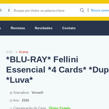
|
Busca avan
s
Revistas
Novidades
Contato
DVD
Drama
*BLU-RAY* Fellini
Essencial *4 Cards* *Dup
*Luva*
Gravadora:
Versatil
Ano:
2016
Conservação da Capa:
Ótimo Estado