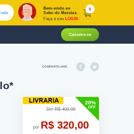
Bem-vindo ao
0
cada
Sebo do Messias.
Faça o seu
LOGIN
Cadastre-se
COMPARTILHAR:
lo*
20%
OFF
De: R$ 400,00
R$ 320,00
por