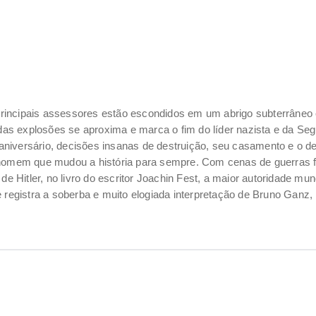
s principais assessores estão escondidos em um abrigo subterrâneo
 explosões se aproxima e marca o fim do líder nazista e da Segun
iversário, decisões insanas de destruição, seu casamento e o derr
 homem que mudou a história para sempre. Com cenas de guerras f
 de Hitler, no livro do escritor Joachin Fest, a maior autoridade m
que registra a soberba e muito elogiada interpretação de Bruno Ganz, 