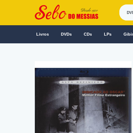
Livros
DVDs
CDs
LPs
Gibi