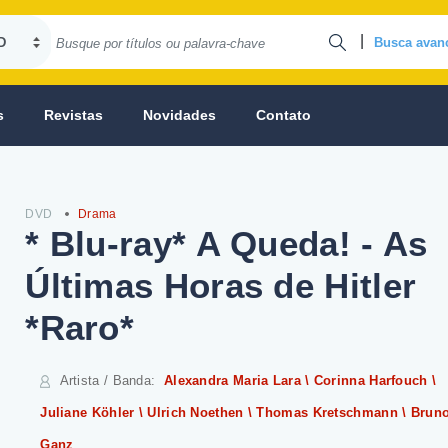
|
Busca avan
s
Revistas
Novidades
Contato
DVD
Drama
* Blu-ray* A Queda! - As
Últimas Horas de Hitler
*Raro*
Artista / Banda
:
Alexandra Maria Lara \ Corinna Harfouch \
Juliane Köhler \ Ulrich Noethen \ Thomas Kretschmann \ Brun
Ganz