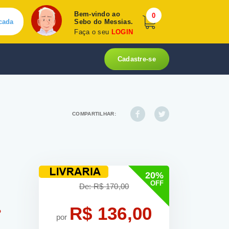
Bem-vindo ao
0
cada
Sebo do Messias.
Faça o seu
LOGIN
Cadastre-se
COMPARTILHAR:
20%
OFF
De: R$ 170,00
R$ 136,00
o
por