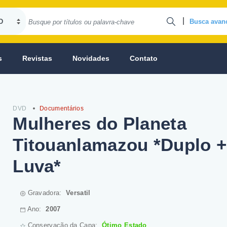
|
Busca avan
s
Revistas
Novidades
Contato
DVD
Documentários
Mulheres do Planeta
Titouanlamazou *Duplo +
Luva*
Gravadora:
Versatil
Ano:
2007
Conservação da Capa:
Ótimo Estado