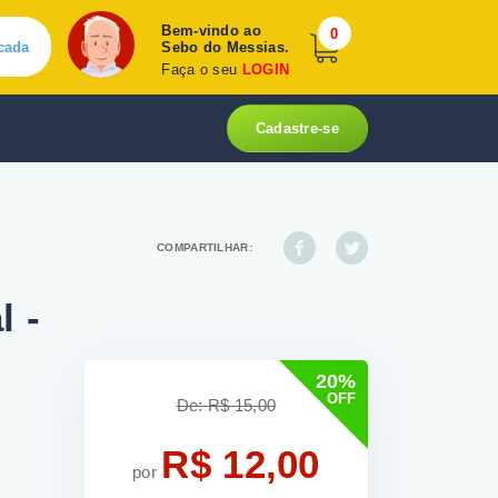
Bem-vindo ao
0
cada
Sebo do Messias.
Faça o seu
LOGIN
Cadastre-se
COMPARTILHAR:
l -
20%
OFF
De: R$ 15,00
R$ 12,00
por