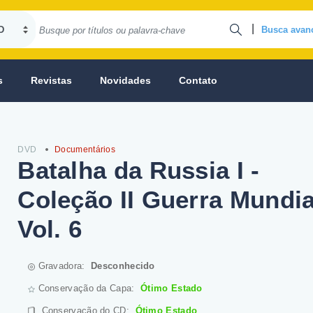
|
Busca avan
s
Revistas
Novidades
Contato
DVD
Documentários
Batalha da Russia I -
Coleção II Guerra Mundia
Vol. 6
Gravadora:
Desconhecido
Conservação da Capa:
Ótimo Estado
Conservação do CD
:
Ótimo Estado