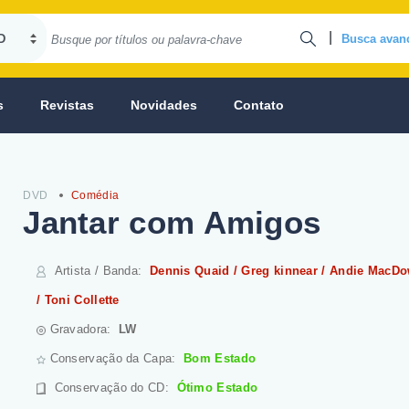
|
Busca avan
s
Revistas
Novidades
Contato
DVD
Comédia
Jantar com Amigos
Artista / Banda
:
Dennis Quaid / Greg kinnear / Andie MacDo
/ Toni Collette
Gravadora:
LW
Conservação da Capa:
Bom Estado
Conservação do CD
:
Ótimo Estado