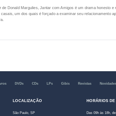
r de Donald Margulies, Jantar com Amigos é um drama honesto e m
 casais, um dos quais é forçado a examinar seu relacionamento a
a.
vros
DVDs
CDs
LPs
Gibis
Revistas
Novidade
LOCALIZAÇÃO
HORÁRIOS DE
São Paulo, SP
Das 09h às 18h, de