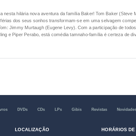
 nesta hilária nova aventura da família Baker! Tom Baker (Steve 
s férias dos seus sonhos transformam-se em uma selvagem competiç
 Tom: Jimmy Murtaugh (Eugene Levy). Com a participação de todos 
lling e Piper Perabo, está comédia tamnaho-família é certeza de di
vros
DVDs
CDs
LPs
Gibis
Revistas
Novidade
LOCALIZAÇÃO
HORÁRIOS DE