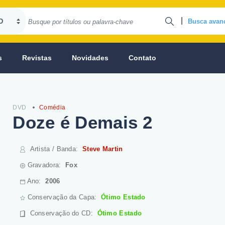
|
Busca avan
s
Revistas
Novidades
Contato
DVD
Comédia
Doze é Demais 2
Artista / Banda
:
Steve Martin
Gravadora:
Fox
Ano:
2006
Conservação da Capa:
Ótimo Estado
Conservação do CD
:
Ótimo Estado