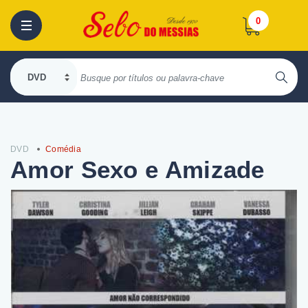
0
DVD
Comédia
Amor Sexo e Amizade