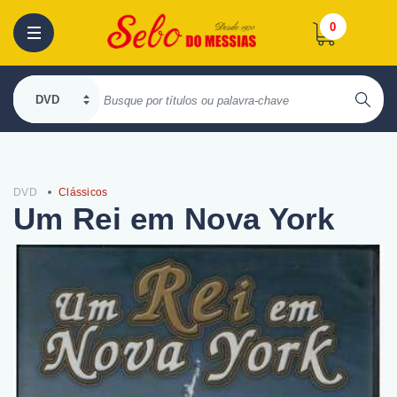
0
DVD
Clássicos
Um Rei em Nova York