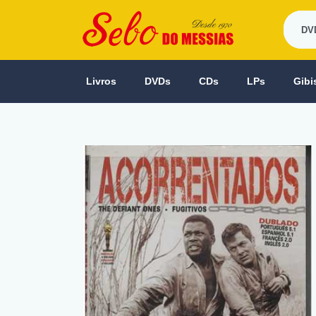
Livros
DVDs
CDs
LPs
Gibi