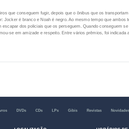
iros que conseguem fugir, depois que o ônibus que os transportam 
ior: Jocker é branco e Noah é negro. Ao mesmo tempo que ambos te
 escapar dos policiais que os perseguem. Quando conseguem se lib
rmou-se em amizade e respeito. Entre vários prêmios, foi indicada
vros
DVDs
CDs
LPs
Gibis
Revistas
Novidade