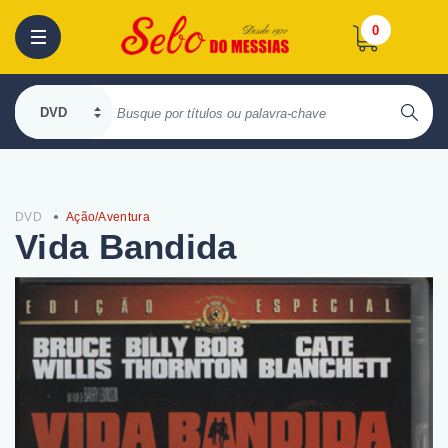
0
DVD
Ação/Aventura
Vida Bandida