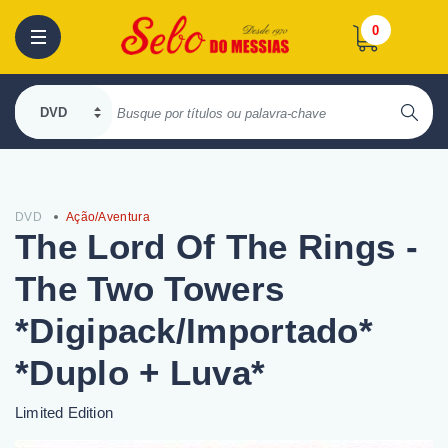
0
DVD
Ação/Aventura
The Lord Of The Rings -
The Two Towers
*Digipack/Importado*
*Duplo + Luva*
Limited Edition