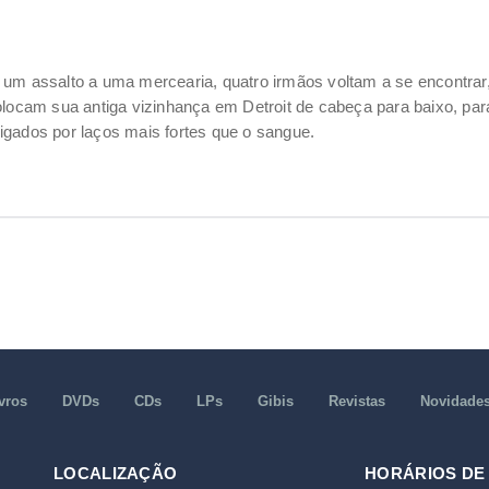
 um assalto a uma mercearia, quatro irmãos voltam a se encontra
olocam sua antiga vizinhança em Detroit de cabeça para baixo, par
igados por laços mais fortes que o sangue.
vros
DVDs
CDs
LPs
Gibis
Revistas
Novidade
LOCALIZAÇÃO
HORÁRIOS DE