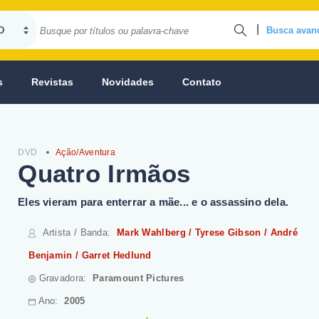
|
Busca avan
s
Revistas
Novidades
Contato
DVD
Ação/Aventura
Quatro Irmãos
Eles vieram para enterrar a mãe... e o assassino dela.
Artista / Banda
:
Mark Wahlberg / Tyrese Gibson / André
Benjamin / Garret Hedlund
Gravadora:
Paramount Pictures
Ano:
2005