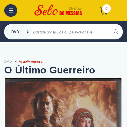
0
DVD
Ação/Aventura
O Último Guerreiro