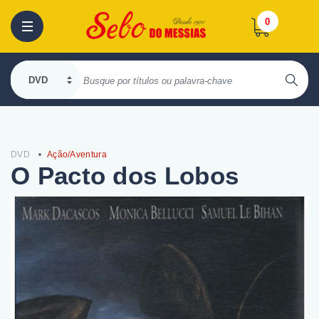
0
DVD
Ação/Aventura
O Pacto dos Lobos