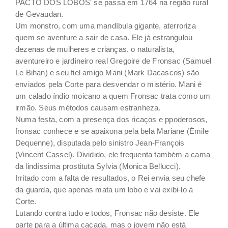
PACTO DOS LOBOS' se passa em 1764 na região rural
de Gevaudan.
Um monstro, com uma mandíbula gigante, aterroriza
quem se aventure a sair de casa. Ele já estrangulou
dezenas de mulheres e crianças. o naturalista,
aventureiro e jardineiro real Gregoire de Fronsac (Samuel
Le Bihan) e seu fiel amigo Mani (Mark Dacascos) são
enviados pela Corte para desvendar o mistério. Mani é
um calado índio moicano a quem Fronsac trata como um
irmão. Seus métodos causam estranheza.
Numa festa, com a presença dos ricaços e ppoderosos,
fronsac conhece e se apaixona pela bela Mariane (Émile
Dequenne), disputada pelo sinistro Jean-François
(Vincent Cassel). Dividido, ele frequenta também a cama
da lindíssima prostituta Sylvia (Monica Bellucci).
Irritado com a falta de resultados, o Rei envia seu chefe
da guarda, que apenas mata um lobo e vai exibi-lo à
Corte.
Lutando contra tudo e todos, Fronsac não desiste. Ele
parte para a última caçada. mas o jovem não está