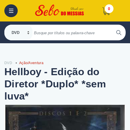
0
DVD
Ação/Aventura
Hellboy - Edição do
Diretor *Duplo* *sem
luva*