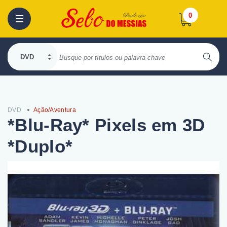
0
DVD
Ação/Aventura
*Blu-Ray* Pixels em 3D
*Duplo*