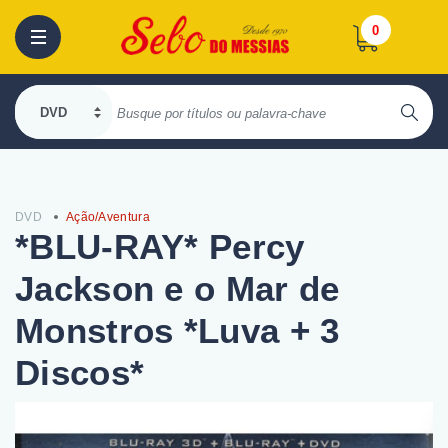
0
DVD
Ação/Aventura
*BLU-RAY* Percy
Jackson e o Mar de
Monstros *Luva + 3
Discos*