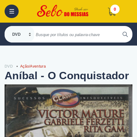
0
DVD
Ação/Aventura
Aníbal - O Conquistador