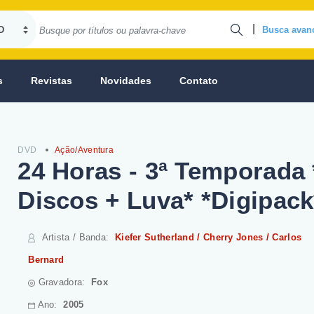
|
Busca avan
s
Revistas
Novidades
Contato
DVD
Ação/Aventura
24 Horas - 3ª Temporada 
Discos + Luva* *Digipack
Artista / Banda
:
Kiefer Sutherland / Cherry Jones / Carlos
Bernard
Gravadora:
Fox
Ano:
2005