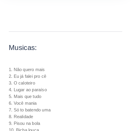
Musicas:
1. Não quero mais
2. Eu já falei pro cê
3. O caloteiro
4. Lugar ao paraíso
5. Mais que tudo
6. Você mania
7. Só to batendo uma
8. Realidade
9. Pisou na bola
10. Bicha louca