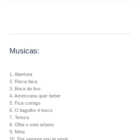
Musicas:
1. Abertura
2. Risca-faca
3. Boca do lixo
4. Americana quer beber
5. Fica comigo
6. O bagulho é louco
7. Tereza
8. Olha o xote aí/psiu
9. Mina
10. Pra sempre vou te amar