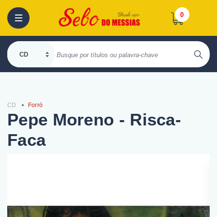
0
CD
Forró
Pepe Moreno - Risca-
Faca