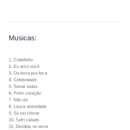
Musicas:
1. Coladinho
2. Eu amo você
3. Da boca pra foca
4. Celebridade
5. Tomar todas
6. Porto coração
7. Não dá
8. Louca ansiedade
9. Só sei chorar
10. Sofri calado
11. Dividido no amor