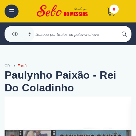
0
CD
Forró
Paulynho Paixão - Rei
Do Coladinho