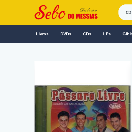
Livros
DVDs
CDs
LPs
Gibi