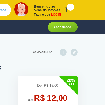
Bem-vindo ao
0
cada
Sebo do Messias.
Faça o seu
LOGIN
Cadastre-se
COMPARTILHAR:
s
20%
OFF
De: R$ 15,00
R$ 12,00
por