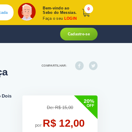
Bem-vindo ao
0
cada
Sebo do Messias.
Faça o seu
LOGIN
Cadastre-se
COMPARTILHAR:
ça
 Dois
20%
OFF
De: R$ 15,00
R$ 12,00
por