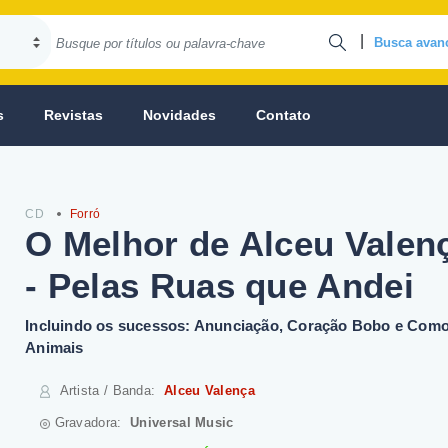
|
Busca avan
s
Revistas
Novidades
Contato
CD
Forró
O Melhor de Alceu Valen
- Pelas Ruas que Andei
Incluindo os sucessos: Anunciação, Coração Bobo e Como
Animais
Artista / Banda
:
Alceu Valença
Gravadora:
Universal Music