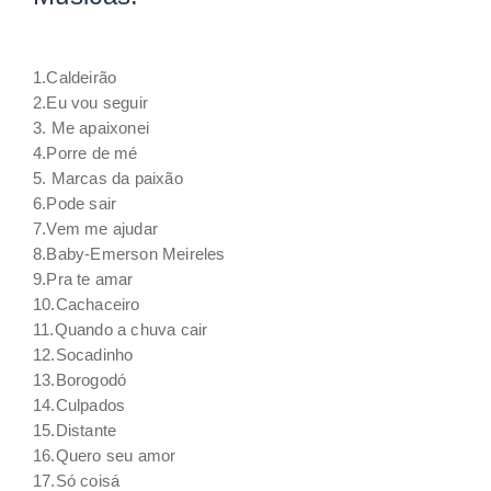
1.Caldeirão
2.Eu vou seguir
3. Me apaixonei
4.Porre de mé
5. Marcas da paixão
6.Pode sair
7.Vem me ajudar
8.Baby-Emerson Meireles
9.Pra te amar
10.Cachaceiro
11.Quando a chuva cair
12.Socadinho
13.Borogodó
14.Culpados
15.Distante
16.Quero seu amor
17.Só coisá