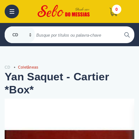
0
CD
Coletâneas
Yan Saquet - Cartier
*Box*