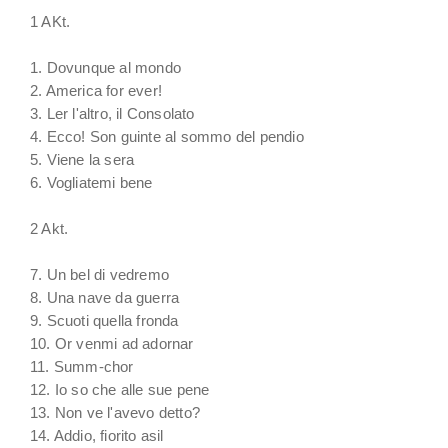
1 AKt.
1. Dovunque al mondo
2. America for ever!
3. Ler l'altro, il Consolato
4. Ecco! Son guinte al sommo del pendio
5. Viene la sera
6. Vogliatemi bene
2 Akt.
7. Un bel di vedremo
8. Una nave da guerra
9. Scuoti quella fronda
10. Or venmi ad adornar
11. Summ-chor
12. Io so che alle sue pene
13. Non ve l'avevo detto?
14. Addio, fiorito asil