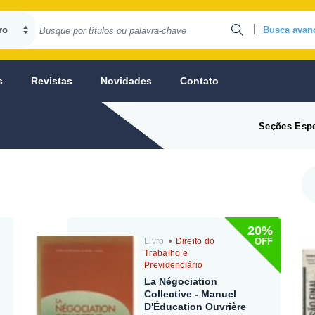
|
Busca avan
s
Revistas
Novidades
Contato
Seções Espe
20%
OFF
Livro
Direito do
Trabalho e
Previdenciário
La Négociation
Collective - Manuel
D'Éducation Ouvrière