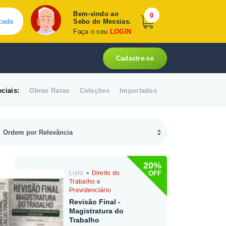
Bem-vindo ao
0
cada
Sebo do Messias.
Faça o seu
LOGIN
Cadastre-se
ciais:
Obras Raras
Coleções
Importados
20%
OFF
Livro
Direito do
Trabalho e
Previdenciário
Revisão Final -
Magistratura do
Trabalho