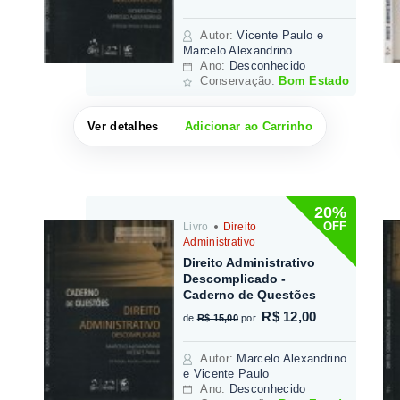
Autor
:
Vicente Paulo e
Marcelo Alexandrino
Ano:
Desconhecido
Conservação:
Bom Estado
Ver detalhes
Adicionar ao Carrinho
20%
OFF
Livro
Direito
Administrativo
Direito Administrativo
Descomplicado -
Caderno de Questões
R$ 12,00
de
R$ 15,00
por
Autor
:
Marcelo Alexandrino
e Vicente Paulo
Ano:
Desconhecido