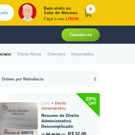
Bem-vindo ao
0
cada
Sebo do Messias.
Faça o seu
LOGIN
Cadastre-se
ciais:
Obras Raras
Coleções
Importados
20%
OFF
Livro
Direito
Administrativo
Resumo de Direito
Administrativo
Descomplicado
R$ 32,00
de
R$ 40,00
por