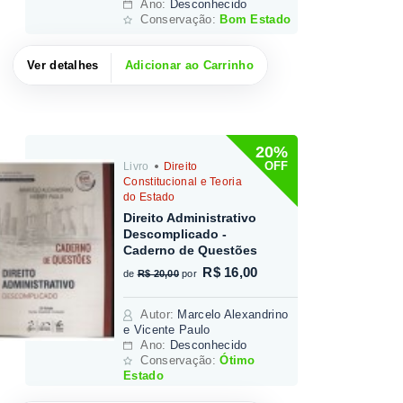
Ano:
Desconhecido
Conservação:
Bom Estado
Ver detalhes
Adicionar ao Carrinho
20%
OFF
Livro
Direito
Constitucional e Teoria
do Estado
Direito Administrativo
Descomplicado -
Caderno de Questões
R$ 16,00
de
R$ 20,00
por
Autor
:
Marcelo Alexandrino
e Vicente Paulo
Ano:
Desconhecido
Conservação:
Ótimo
Estado