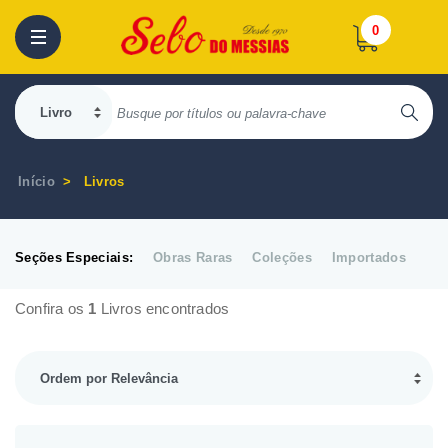
0
Início
Livros
Seções Especiais:
Obras Raras
Coleções
Importados
Confira os
1
Livros encontrados