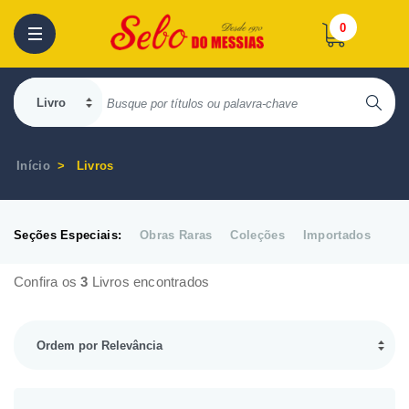
0
Início
Livros
Seções Especiais:
Obras Raras
Coleções
Importados
Confira os
3
Livros encontrados