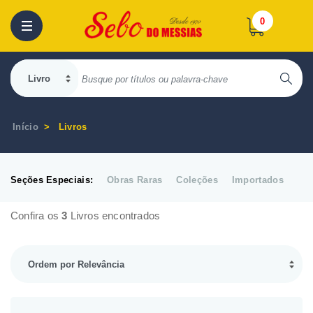
0
Início
Livros
Seções Especiais:
Obras Raras
Coleções
Importados
Confira os
3
Livros encontrados