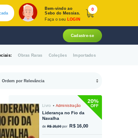
Bem-vindo ao
0
cada
Sebo do Messias.
Faça o seu
LOGIN
Cadastre-se
ciais:
Obras Raras
Coleções
Importados
20%
OFF
Livro
Administração
Liderança no Fio da
Navalha
R$ 16,00
de
R$ 20,00
por