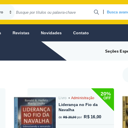
|
Busca avan
s
Revistas
Novidades
Contato
Seções Espe
20%
OFF
Livro
Administração
Liderança no Fio da
Navalha
R$ 16,00
de
R$ 20,00
por