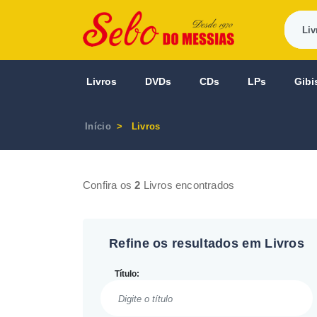
Livros
DVDs
CDs
LPs
Gibi
Início
Livros
Confira os
2
Livros encontrados
Refine os resultados em Livros
Título: