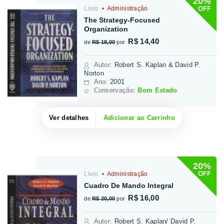
20%
OFF
Livro
Administração
The Strategy-Focused
Organization
R$ 14,40
de
R$ 18,00
por
Autor
:
Robert S. Kaplan & David P.
Norton
Ano:
2001
Conservação:
Bom Estado
Ver detalhes
Adicionar ao Carrinho
20%
OFF
Livro
Administração
Cuadro De Mando Integral
R$ 16,00
de
R$ 20,00
por
Autor
:
Robert S. Kaplan/ David P.