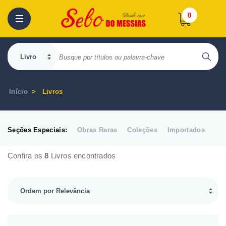
0
Início
Livros
Seções Especiais:
Obras Raras
Coleções
Importados
Confira os
8
Livros encontrados